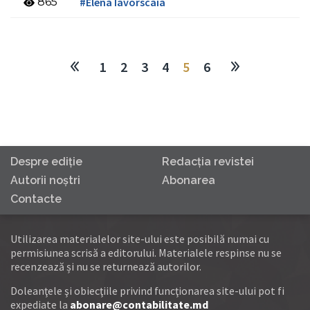
865
#Elena Iavorscaia
1
2
3
4
5
6
Despre ediţie
Redacţia revistei
Autorii noştri
Abonarea
Contacte
Utilizarea materialelor site-ului este posibilă numai cu
permisiunea scrisă a editorului. Materialele respinse nu se
recenzează și nu se returnează autorilor.
Doleanţele şi obiecţiile privind funcţionarea site-ului pot fi
expediate la
abonare@contabilitate.md