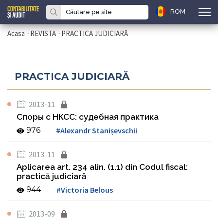
ROM
Acasa
-
REVISTA
-
PRACTICA JUDICIARĂ
PRACTICA JUDICIARĂ
2013-11
Споры с НКСС: судебная практика
976
#Alexandr Stanișevschii
2013-11
Aplicarea art. 234 alin. (1.1) din Codul fiscal:
practică judiciară
944
#Victoria Belous
2013-09