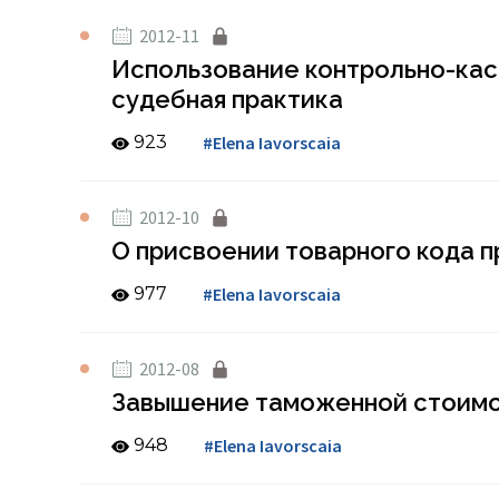
2012-11
Использование контрольно-кас
судебная практика
923
#Elena Iavorscaia
2012-10
O присвоении товарного кода п
977
#Elena Iavorscaia
2012-08
Завышение таможенной стоимос
948
#Elena Iavorscaia