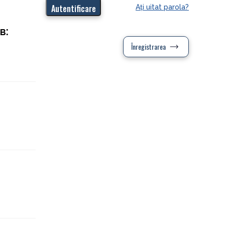
Aţi uitat parola?
в:
Înregistrarea