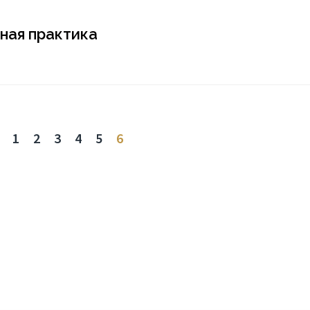
ная практика
1
2
3
4
5
6