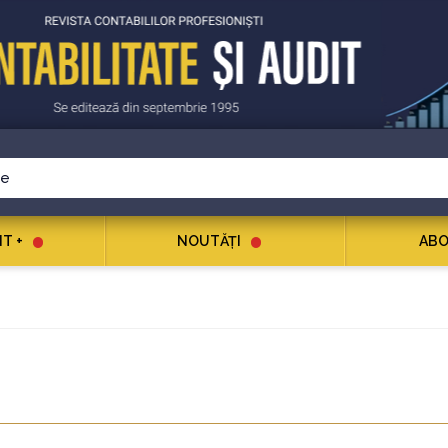
T +
NOUTĂŢI
ABO