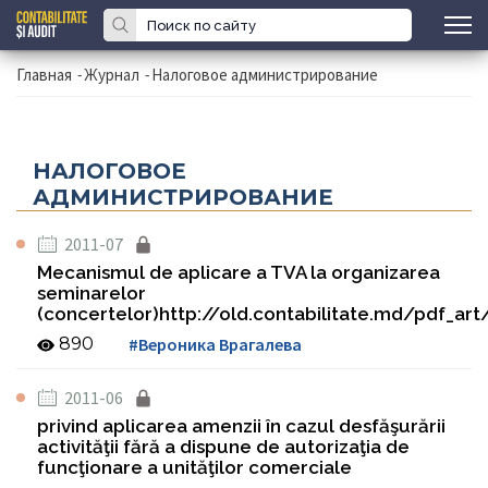
Главная
-
Журнал
-
Налоговое администрирование
НАЛОГОВОЕ
АДМИНИСТРИРОВАНИЕ
2011-07
Mecanismul de aplicare a TVA la organizarea
seminarelor
(concertelor)http://old.contabilitate.md/pdf_art
890
#Вероника Врагалева
2011-06
privind aplicarea amenzii în cazul desfăşurării
activităţii fără a dispune de autorizaţia de
funcţionare a unităţilor comerciale