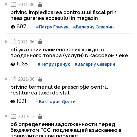
2011-06
privind împiedicarea controlului fiscal prin
neasigurarea accesului în magazin
887
#Петру Гричук
#Валериу Северин
2011-06
oб указании наименования каждого
проданного товара (услуги) в кассовом чеке
1068
#Петру Гричук
#Валериу Северин
2011-06
privind termenul de prescripţie pentru
restituirea taxei de stat
1391
#Виктория Долги
2010-12
об определении задолженности перед
бюджетом ГСС, подлежащей взысканию в
принудительном порядке