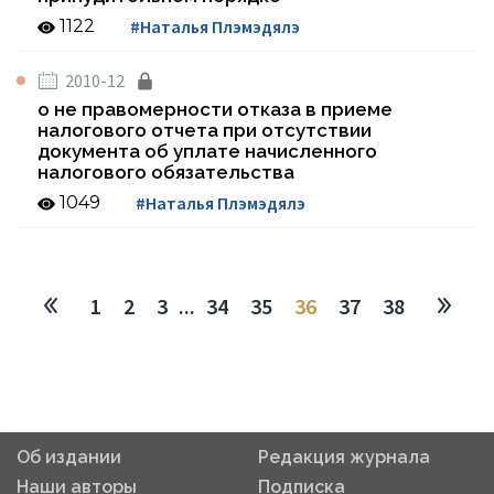
1122
#Наталья Плэмэдялэ
2010-12
о не правомерности отказа в приеме
налогового отчета при отсутствии
документа об уплате начисленного
налогового обязательства
1049
#Наталья Плэмэдялэ
1
2
3
...
34
35
36
37
38
Об издании
Редакция журнала
Наши авторы
Подписка