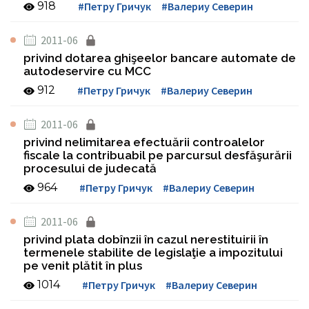
918
#Петру Гричук
#Валериу Северин
2011-06
privind dotarea ghişeelor bancare automate de
autodeservire cu MCC
912
#Петру Гричук
#Валериу Северин
2011-06
privind nelimitarea efectuării controalelor
fiscale la contribuabil pe parcursul desfăşurării
procesului de judecată
964
#Петру Гричук
#Валериу Северин
2011-06
privind plata dobînzii în cazul nerestituirii în
termenele stabilite de legislaţie a impozitului
pe venit plătit în plus
1014
#Петру Гричук
#Валериу Северин