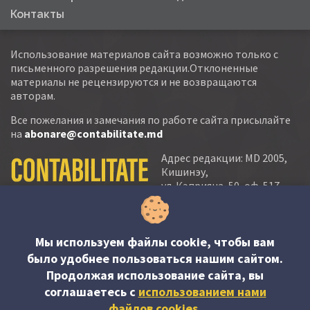
Контакты
Использование материалов сайта возможно только с
письменного разрешения редакции.Отклоненные
материалы не рецензируются и не возвращаются
авторам.
Все пожелания и замечания по работе сайта присылайте
на
abonare@contabilitate.md
Адрес редакции: MD 2005,
Кишинэу,
ул. Кэприяна, 50, оф. 517-
518
тел.:
(+373 22) 21 20 22
тел./факс:
(+373 22) 22 53 90
Мы используем файлы cookie, чтобы вам
было удобнее пользоваться нашим сайтом.
e-mail:
Продолжая использование сайта, вы
abonare@contabilitate.md
соглашаетесь c
использованием нами
newsletter:
файлов cookies
.