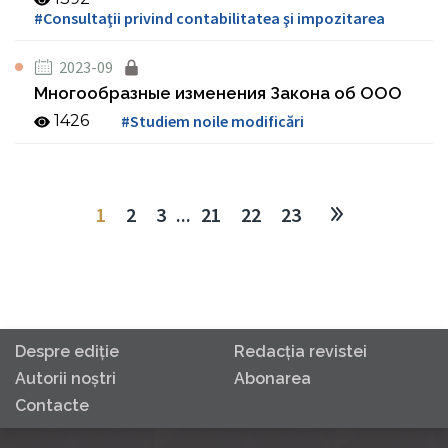
#Consultaţii privind contabilitatea şi impozitarea
2023-09
Многообразные изменения Закона об ООО
1426
#Studiem noile modificări
1
2
3
...
21
22
23
Despre ediţie
Redacţia revistei
Autorii noştri
Abonarea
Contacte