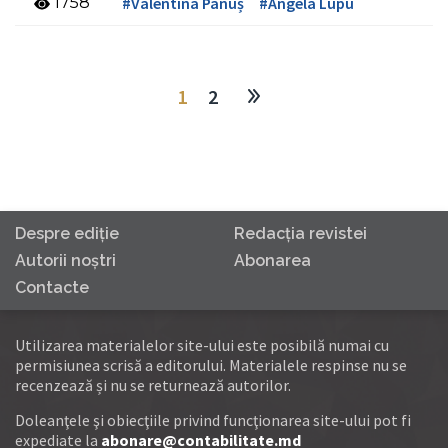
1758
#Valentina Panuș
#Angela Lupu
1
2
Despre ediţie
Redacţia revistei
Autorii noştri
Abonarea
Contacte
Utilizarea materialelor site-ului este posibilă numai cu
permisiunea scrisă a editorului. Materialele respinse nu se
recenzează și nu se returnează autorilor.
Doleanţele şi obiecţiile privind funcţionarea site-ului pot fi
expediate la
abonare@contabilitate.md