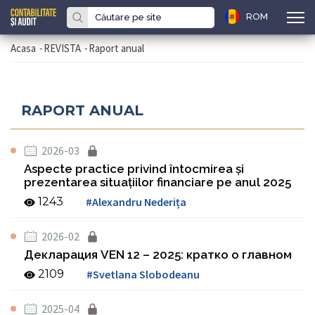
ROM
Acasa
-
REVISTA
-
Raport anual
RAPORT ANUAL
2026-03
Aspecte practice privind întocmirea și
prezentarea situațiilor financiare pe anul 2025
1243
#Alexandru Nederița
2026-02
Декларация VEN 12 – 2025: кратко о главном
2109
#Svetlana Slobodeanu
2025-04