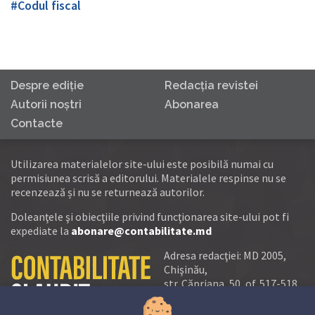
#Codul fiscal
Despre ediţie
Redacţia revistei
Autorii noştri
Abonarea
Contacte
Utilizarea materialelor site-ului este posibilă numai cu
permisiunea scrisă a editorului. Materialele respinse nu se
recenzează și nu se returnează autorilor.
Doleanţele şi obiecţiile privind funcţionarea site-ului pot fi
expediate la
abonare@contabilitate.md
Adresa redacţiei: MD 2005,
Chişinău,
str. Căpriana, 50, of. 517-518
tel.:
(+373 22) 21 20 22