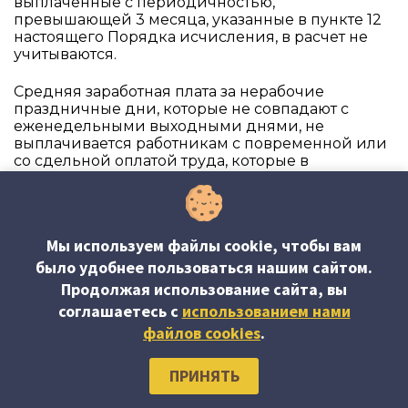
выплаченные с периодичностью,
превышающей 3 месяца, указанные в пункте 12
настоящего Порядка исчисления, в расчет не
учитываются.
Средняя заработная плата за нерабочие
праздничные дни, которые не совпадают с
еженедельными выходными днями, не
выплачивается работникам с повременной или
со сдельной оплатой труда, которые в
промежутке времени календарного месяца,
содержащего нерабочие праздничные дни, не
работали в связи с приостановлением действия
индивидуального трудового договора согласно
Мы используем файлы cookie, чтобы вам
статье 76, статье 77 абзацам а)–с), статьям 78 и 80
Трудового кодекса или находились в
было удобнее пользоваться нашим сайтом.
ежегодном оплачиваемом отпуске, в
Продолжая использование сайта, вы
дополнительном учебном отпуске либо в
соглашаетесь c
использованием нами
отпуске без сохранения заработной платы
файлов cookies
.
согласно статье 120, независимо от его
продолжительности.
ПРИНЯТЬ
14.
Общая сумма средней заработной платы,
причитающейся к выплате работнику,