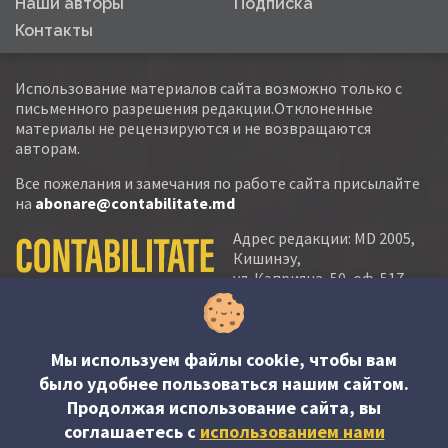
Наши авторы
Подписка
Контакты
Использование материалов сайта возможно только с
письменного разрешения редакции.Отклоненные
материалы не рецензируются и не возвращаются
авторам.
Все пожелания и замечания по работе сайта присылайте
на
abonare@contabilitate.md
Адрес редакции: MD 2005,
Кишинэу,
ул. Кэприяна, 50, оф. 517-
518
тел.:
(+373 22) 21 20 22
тел./факс:
(+373 22) 22 53 90
Мы используем файлы cookie, чтобы вам
было удобнее пользоваться нашим сайтом.
e-mail:
Продолжая использование сайта, вы
abonare@contabilitate.md
соглашаетесь c
использованием нами
newsletter: