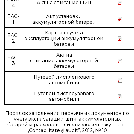
Акт на списание шин
4
EAC-
Акт установки
1
аккумуляторной батареи
Карточка учета
EAC-
эксплуатации аккумуляторной
2
батареи
Акт на
EAC-
списание аккумуляторной
3
батареи
Путевой лист легкового
автомобиля
Путевой лист грузового
автомобиля
Порядок заполнения первичных документов по
учету эксплуатации шин, аккумуляторных
батарей и расхода топлива изложен в журнале
„Contabilitate şi audit”, 2012, № 10