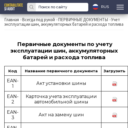
RUS
Главная
-
Всегда под рукой
-
ПЕРВИЧНЫЕ ДОКУМЕНТЫ
-
Учет
эксплуатации шин, аккумуляторных батарей и расхода топлива
Первичные документы по учету
эксплуатации шин, аккумуляторных
батарей и расхода топлива
Код
Название первичного документа
Загрузить
EAN-
Акт установки шины
1
EAN-
Карточка учета эксплуатации
2
автомобильной шины
EAN-
Акт на замену шин
3
EAN-