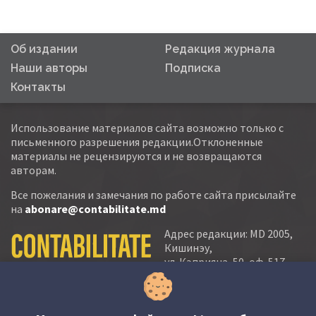
Об издании
Редакция журнала
Наши авторы
Подписка
Контакты
Использование материалов сайта возможно только с
письменного разрешения редакции.Отклоненные
материалы не рецензируются и не возвращаются
авторам.
Все пожелания и замечания по работе сайта присылайте
на
abonare@contabilitate.md
Адрес редакции: MD 2005,
Кишинэу,
ул. Кэприяна, 50, оф. 517-
518
тел.:
(+373 22) 21 20 22
тел./факс:
(+373 22) 22 53 90