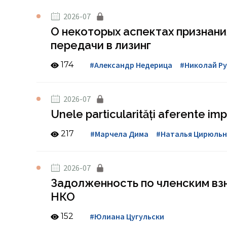
2026-07
О некоторых аспектах признани
передачи в лизинг
174
#Александр Недерица
#Николай Ру
2026-07
Unele particularități aferente impo
217
#Марчела Дима
#Наталья Цирюль
2026-07
Задолженность по членским взн
НКО
152
#Юлиана Цугульски