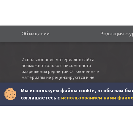
Об издании
Редакция жу
Использование материалов сайта
возможно только с письменного
разрешения редакции.Отклоненные
материалы не рецензируются и не
возвращаются авторам.
Мы используем файлы cookie, чтобы вам бы
Все пожелания и замечания по работе сайта
соглашаетесь c
использованием нами файло
присылайте на
abonare@contabilitate.md