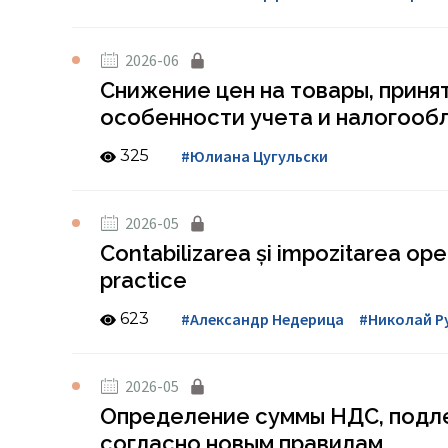
2026-06
Снижение цен на товары, приня
особенности учета и налогооб
325
#Юлиана Цугульски
2026-05
Contabilizarea și impozitarea oper
practice
623
#Александр Недерица
#Николай Р
2026-05
Определение суммы НДС, подл
согласно новым правилам