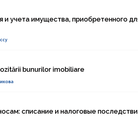
я и учета имущества, приобретенного дл
ссу
zitării bunurilor imobiliare
никова
осам: списание и налоговые последстви