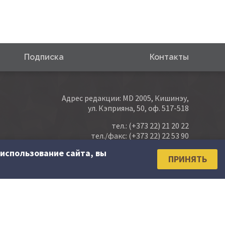
Подписка
Контакты
Адрес редакции: MD 2005, Кишинэу,
ул. Кэприяна, 50, оф. 517-518
тел.:
(+373 22) 21 20 22
тел./факс:
(+373 22) 22 53 90
использование сайта, вы
e-mail:
abonare@contabilitate.md
ПРИНЯТЬ
newsletter: contabilitate
@
sender.trigger4.net