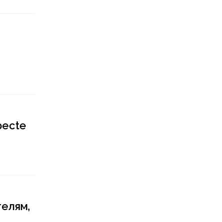
specte
елям,