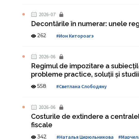
2026-07
Decontările în numerar: unele regul
262
#Ион Китороагэ
2026-06
Regimul de impozitare a subiecților
probleme practice, soluții și studi
558
#Светлана Слободяну
2026-06
Costurile de extindere a centralel
fiscale
342
#Наталья Цирюльникова
#Марчел