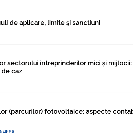
i de aplicare, limite şi sancţiuni
 sectorului întreprinderilor mici și mijlocii:
i de caz
or (parcurilor) fotovoltaice: aspecte contab
а Дима