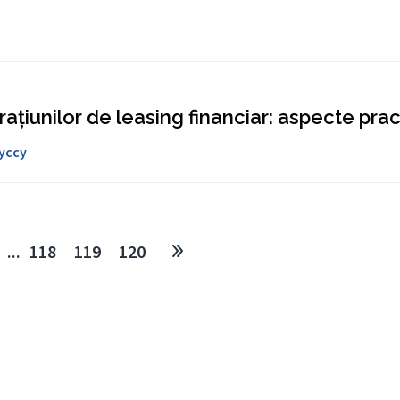
ațiunilor de leasing financiar: aspecte pra
уссу
...
118
119
120