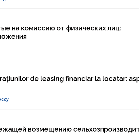
тые на комиссию от физических лиц:
ложения
ațiunilor de leasing financiar la locatar: a
уссу
ежащей возмещению сельхозпроизводит