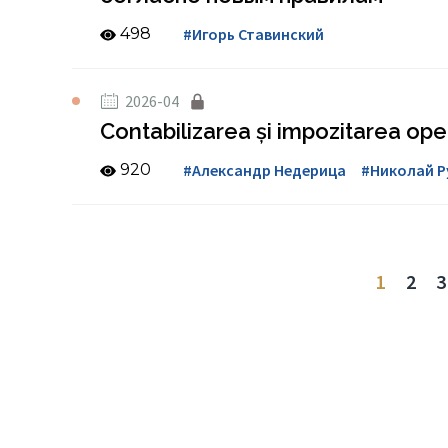
498
#Игорь Ставинский
2026-04
Contabilizarea și impozitarea oper
920
#Александр Недерица
#Николай Р
1
2
3