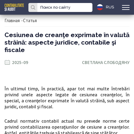
RUS
Главная
-
Статья
Cesiunea de creanţe exprimate în valută
străină: aspecte juridice, contabile şi
fiscale
2025-09
СВЕТЛАНА СЛОБОДЯНУ
În ultimul timp, în practică, apar tot mai multe întrebări
privind unele aspecte legate de cesiunea creanţelor, în
special, a creanţelor exprimate în valută străină, sub aspect
juridic, contabil şi fiscal.
Cadrul normativ contabil actual nu prevede norme certe
privind contabilizarea operaţiunilor de cesiune a creanţelor.
Astfel, entităţile trebuie să stabilească de sine stătător…