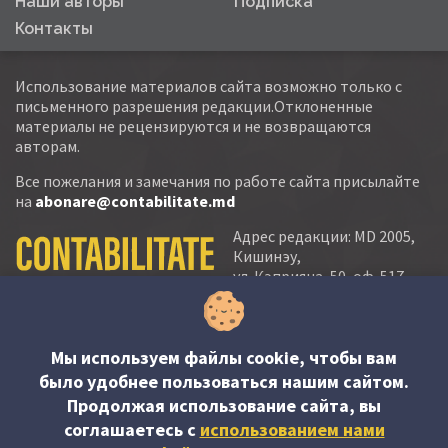
Наши авторы
Подписка
Контакты
Использование материалов сайта возможно только с
письменного разрешения редакции.Отклоненные
материалы не рецензируются и не возвращаются
авторам.
Все пожелания и замечания по работе сайта присылайте
на
abonare@contabilitate.md
Адрес редакции: MD 2005,
Кишинэу,
ул. Кэприяна, 50, оф. 517-
518
тел.:
(+373 22) 21 20 22
тел./факс:
(+373 22) 22 53 90
Мы используем файлы cookie, чтобы вам
было удобнее пользоваться нашим сайтом.
e-mail:
Продолжая использование сайта, вы
abonare@contabilitate.md
соглашаетесь c
использованием нами
newsletter: