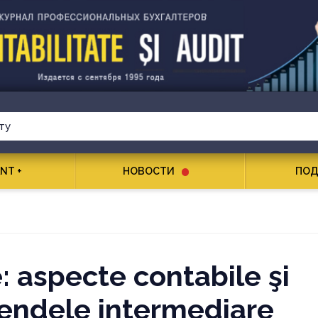
NT +
НОВОСТИ
ПОД
e: aspecte contabile şi
idendele intermediare