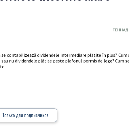
ГЕННАД
m se contabilizează dividendele intermediare plătite în plus? Cum 
ite sau nu dividendele plătite peste plafonul permis de lege? Cum s
tc.
Только для подписчиков