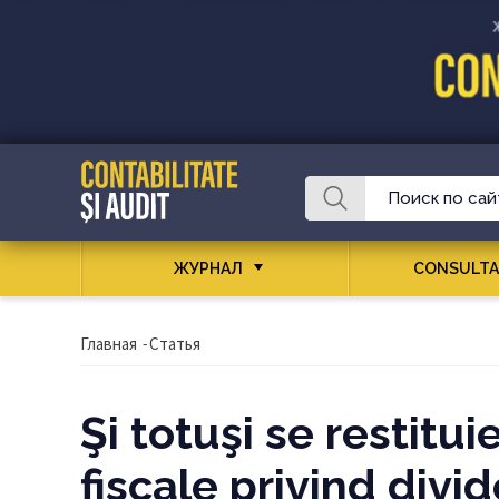
ЖУРНАЛ
CONSULTA
Главная
-
Статья
Şi totuşi se restitui
fiscale privind div