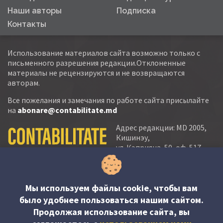
Наши авторы
Подписка
Контакты
Использование материалов сайта возможно только с
письменного разрешения редакции.Отклоненные
материалы не рецензируются и не возвращаются
авторам.
Все пожелания и замечания по работе сайта присылайте
на
abonare@contabilitate.md
Адрес редакции: MD 2005,
Кишинэу,
ул. Кэприяна, 50, оф. 517-
518
тел.:
(+373 22) 21 20 22
тел./факс:
(+373 22) 22 53 90
Мы используем файлы cookie, чтобы вам
было удобнее пользоваться нашим сайтом.
e-mail:
Продолжая использование сайта, вы
abonare@contabilitate.md