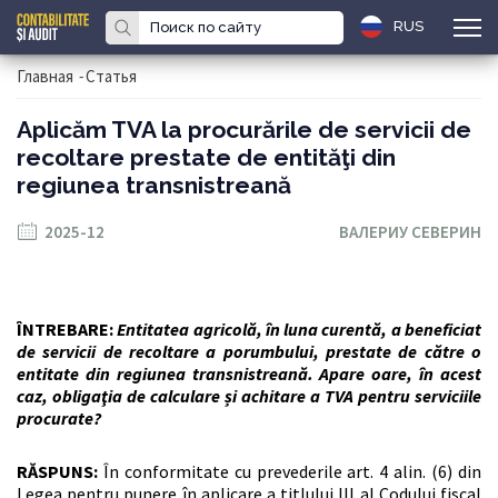
RUS
Главная
-
Статья
Aplicăm TVA la procurările de servicii de
recoltare prestate de entităţi din
regiunea transnistreană
2025-12
ВАЛЕРИУ СЕВЕРИН
ÎNTREBARE:
Entitatea agricolă, în luna curentă, a beneficiat
de servicii de recoltare a porumbului, prestate de către o
entitate din regiunea transnistreană. Apare oare, în acest
caz, obligaţia de calculare și achitare a TVA pentru serviciile
procurate?
RĂSPUNS:
În conformitate cu prevederile art. 4 alin. (6) din
Legea pentru punere în aplicare a titlului III al Codului fiscal