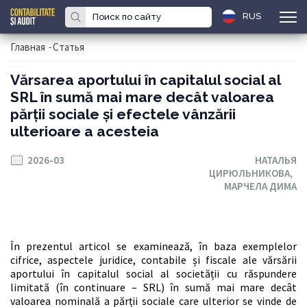
RUS
Главная
-
Статья
Vărsarea aportului în capitalul social al
SRL în sumă mai mare decât valoarea
părții sociale și efectele vânzării
ulterioare a acesteia
2026-03
НАТАЛЬЯ
ЦИРЮЛЬНИКОВА,
МАРЧЕЛА ДИМА
În prezentul articol se examinează, în baza exemplelor
cifrice, aspectele juridice, contabile și fiscale ale vărsării
aportului în capitalul social al societății cu răspundere
limitată (în continuare – SRL) în sumă mai mare decât
valoarea nominală a părții sociale care ulterior se vinde de