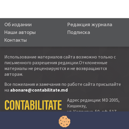
Об издании
Редакция журнала
Наши авторы
Подписка
Контакты
Использование материалов сайта возможно только с
письменного разрешения редакции.Отклоненные
материалы не рецензируются и не возвращаются
авторам.
Все пожелания и замечания по работе сайта присылайте
на
abonare@contabilitate.md
Адрес редакции: MD 2005,
Кишинэу,
ул. Кэприяна, 50, оф. 517-
518
тел.:
(+373 22) 21 20 22