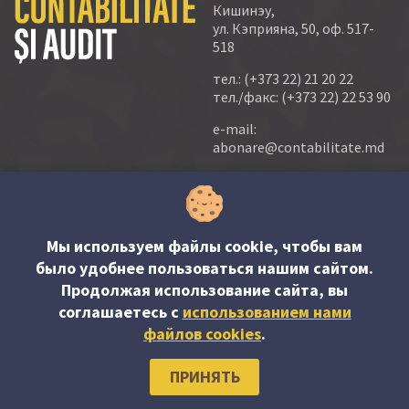
Кишинэу,
ул. Кэприяна, 50, оф. 517-
518
тел.:
(+373 22) 21 20 22
тел./факс:
(+373 22) 22 53 90
e-mail:
abonare@contabilitate.md
newsletter:
contabilitate
@
sender.trigger4
Мы используем файлы cookie, чтобы вам
© PP “Contabilitate şi Audit” SRL, 2023
было удобнее пользоваться нашим сайтом.
Продолжая использование сайта, вы
соглашаетесь c
использованием нами
файлов cookies
.
ПРИНЯТЬ