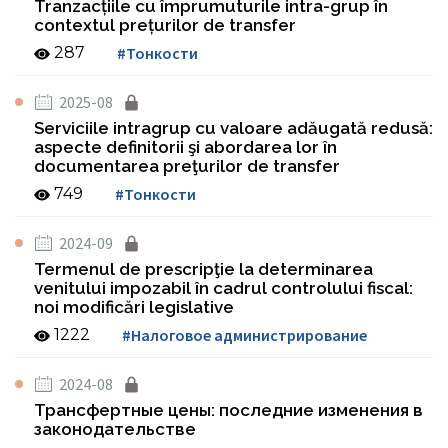
Tranzacțiile cu împrumuturile intra-grup în
contextul prețurilor de transfer
287
#Тонкости
2025-08
Serviciile intragrup cu valoare adăugată redusă:
aspecte definitorii şi abordarea lor în
documentarea preţurilor de transfer
749
#Тонкости
2024-09
Termenul de prescripţie la determinarea
venitului impozabil în cadrul controlului fiscal:
noi modificări legislative
1222
#Налоговое администрирование
2024-08
Трансфертные цены: последние изменения в
законодательстве