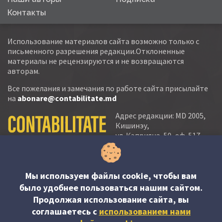
Контакты
Использование материалов сайта возможно только с
письменного разрешения редакции.Отклоненные
материалы не рецензируются и не возвращаются
авторам.
Все пожелания и замечания по работе сайта присылайте
на
abonare@contabilitate.md
Адрес редакции: MD 2005,
Кишинэу,
ул. Кэприяна, 50, оф. 517-
518
тел.:
(+373 22) 21 20 22
тел./факс:
(+373 22) 22 53 90
Мы используем файлы cookie, чтобы вам
было удобнее пользоваться нашим сайтом.
e-mail:
Продолжая использование сайта, вы
abonare@contabilitate.md
соглашаетесь c
использованием нами
newsletter: