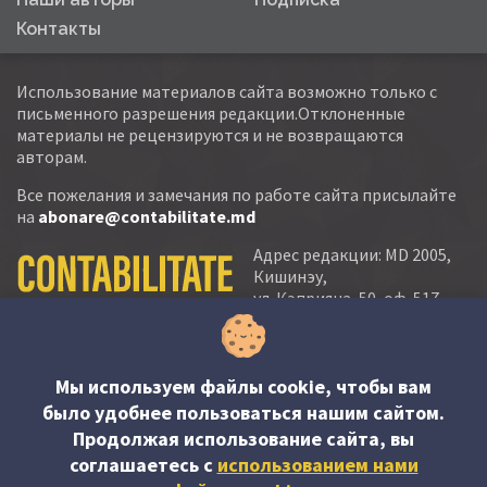
Контакты
Использование материалов сайта возможно только с
письменного разрешения редакции.Отклоненные
материалы не рецензируются и не возвращаются
авторам.
Все пожелания и замечания по работе сайта присылайте
на
abonare@contabilitate.md
Адрес редакции: MD 2005,
Кишинэу,
ул. Кэприяна, 50, оф. 517-
518
тел.:
(+373 22) 21 20 22
тел./факс:
(+373 22) 22 53 90
Мы используем файлы cookie, чтобы вам
было удобнее пользоваться нашим сайтом.
e-mail:
Продолжая использование сайта, вы
abonare@contabilitate.md
соглашаетесь c
использованием нами
newsletter: