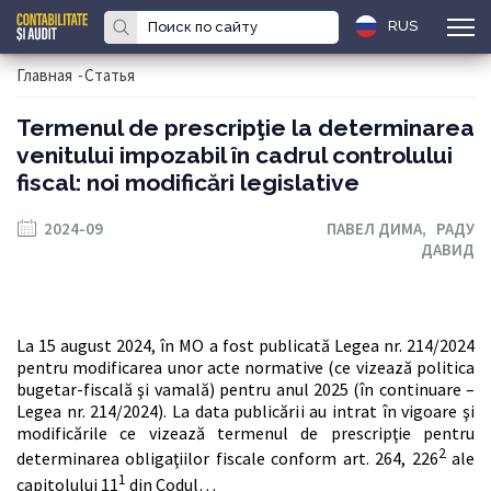
RUS
Главная
-
Статья
Termenul de prescripţie la determinarea
venitului impozabil în cadrul controlului
fiscal: noi modificări legislative
2024-09
ПАВЕЛ ДИМА,
РАДУ
ДАВИД
La 15 august 2024, în MO a fost publicată Legea nr. 214/2024
pentru modificarea unor acte normative (ce vizează politica
bugetar-fiscală şi vamală) pentru anul 2025 (în continuare –
Legea nr. 214/2024). La data publicării au intrat în vigoare şi
modificările ce vizează termenul de prescripţie pentru
2
determinarea obligaţiilor fiscale conform art. 264, 226
ale
1
capitolului 11
din Codul…